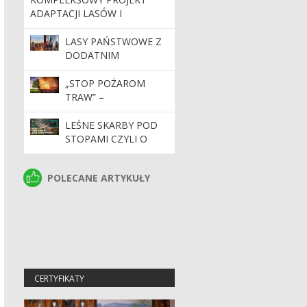
ZAGUBIONYCH W
ADAPTACJI LASÓW I
KARPNIE
LEŚNICTWA DO ZMIAN
KLIMATU – MAŁA RETENCJA
LASY PAŃSTWOWE Z
ORAZ PRZECIWDZIAŁANIE
DODATNIM
EROZJI WODNEJ NA
WYNIKIEM
TERENACH GÓRSKICH –
FINANSOWYM ZA
„STOP POŻAROM
KONTYNUACJA (MRG3)
2024 ROK
TRAW” –
INAUGURACJA
KAMPANII
LEŚNE SKARBY POD
STOPAMI CZYLI O
POROŻU I ZRZUTACH
POLECANE ARTYKUŁY
POLECANE ARTYKUŁY
CERTYFIKATY