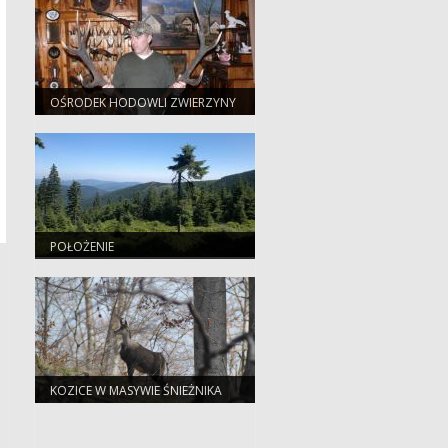
OŚRODEK HODOWLI ZWIERZYNY
POŁOŻENIE
KOZICE W MASYWIE ŚNIEŻNIKA
UCHWYCONE W KADR ZOBACZ
KONIECZNIE !