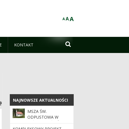
A
A
A

E
KONTAKT
NAJNOWSZE AKTUALNOŚCI
NAJNOWSZE AKTUALNOŚCI
MSZA ŚW.
ODPUSTOWA W
LEŚNYM KOŚCIÓŁKU
PW. MATKI BOŻEJ OD
KOMPLEKSOWY PROJEKT